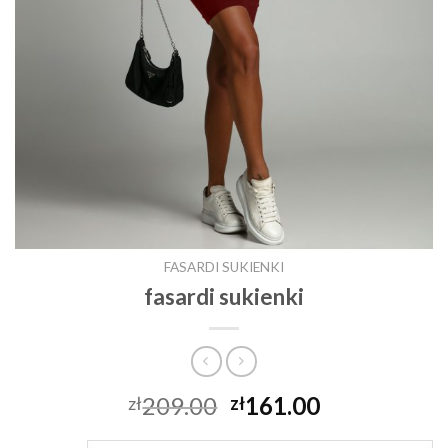
FASARDI SUKIENKI
fasardi sukienki
209.00
161.00
zł
zł