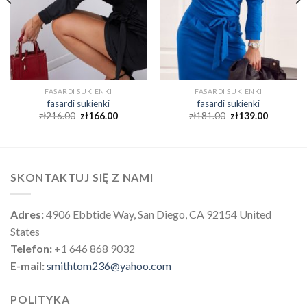
FASARDI SUKIENKI
FASARDI SUKIENKI
fasardi sukienki
fasardi sukienki
zł
216.00
zł
166.00
zł
181.00
zł
139.00
SKONTAKTUJ SIĘ Z NAMI
Adres:
4906 Ebbtide Way, San Diego, CA 92154 United
States
Telefon:
+1 646 868 9032
E-mail:
smithtom236@yahoo.com
POLITYKA