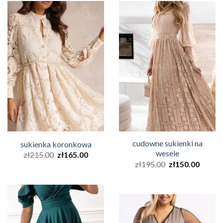
cudowne sukienki na
sukienka koronkowa
wesele
zł
215.00
zł
165.00
zł
195.00
zł
150.00