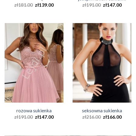
zł
181.00
zł
139.00
zł
191.00
zł
147.00
rozowa sukienka
seksowna sukienka
zł
191.00
zł
147.00
zł
216.00
zł
166.00