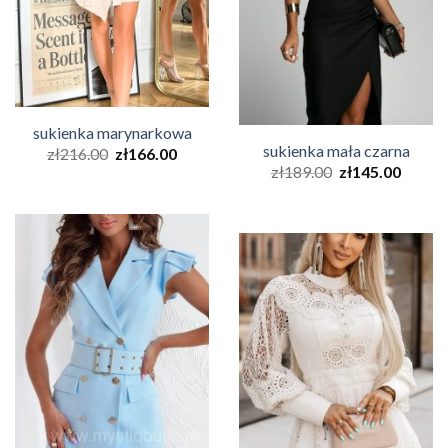
sukienka marynarkowa
sukienka mała czarna
zł
216.00
zł
166.00
zł
189.00
zł
145.00