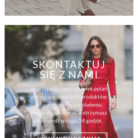
SKONTAKTUJ
SIĘ Z NAMI
W przypadku jakichkolwiek pytań
dotyczących naszych produktów
lub pomocy przy zamówieniu,
napisz do nas e-mail, a otrzymasz
odpowiedź w ciągu 24 godzin.