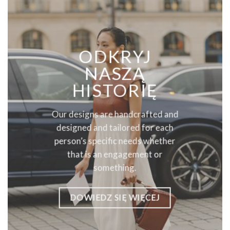
ODKRYJ
NASZĄ
HISTORIĘ
Our designs are handcrafted and
designed and tailored for each
person’s specific needs whether
that is an engagement or
something.
DOWIEDZ SIĘ WIĘCEJ