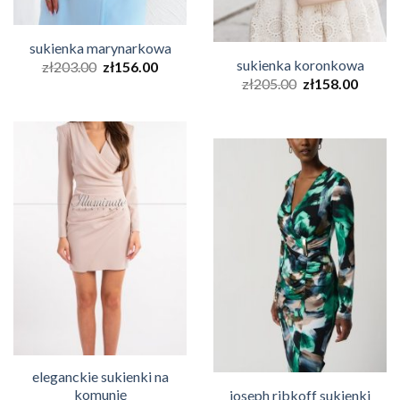
sukienka marynarkowa
sukienka koronkowa
zł
203.00
zł
156.00
zł
205.00
zł
158.00
eleganckie sukienki na
komunię
joseph ribkoff sukienki