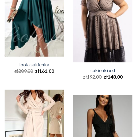
loola sukienka
sukienki xxl
zł
209.00
zł
161.00
zł
192.00
zł
148.00