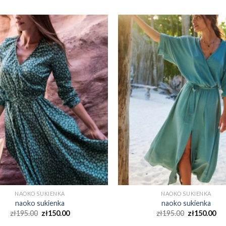
NAOKO SUKIENKA
NAOKO SUKIENKA
naoko sukienka
naoko sukienka
zł
195.00
zł
150.00
zł
195.00
zł
150.00