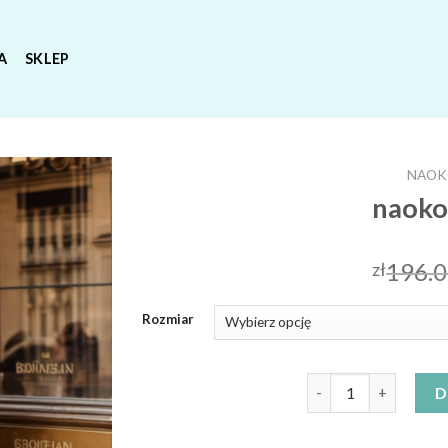
A
SKLEP
NAOK
naoko
196.
zł
Rozmiar
ilość naoko sukienka
D