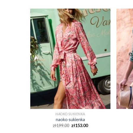
NAOKO SUKIENKA
naoko sukienka
0
zł
199.00
zł
153.00