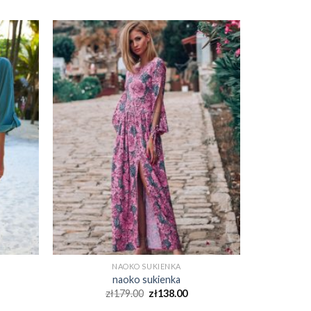
NAOKO SUKIENKA
naoko sukienka
zł
179.00
zł
138.00