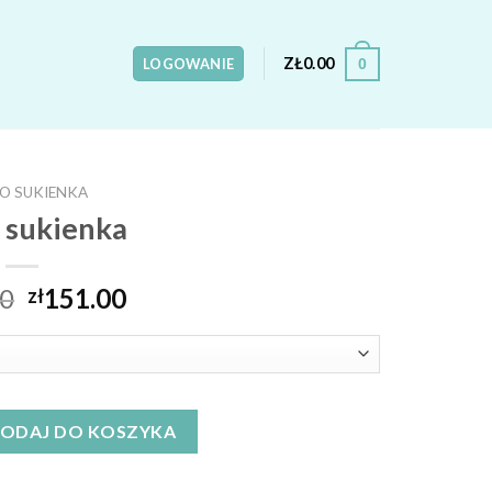
ZŁ
0.00
0
LOGOWANIE
O SUKIENKA
 sukienka
00
151.00
zł
ODAJ DO KOSZYKA