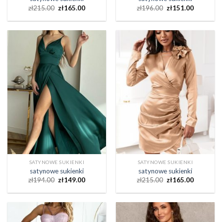
zł
215.00
zł
165.00
zł
196.00
zł
151.00
SATYNOWE SUKIENKI
SATYNOWE SUKIENKI
satynowe sukienki
satynowe sukienki
zł
194.00
zł
149.00
zł
215.00
zł
165.00