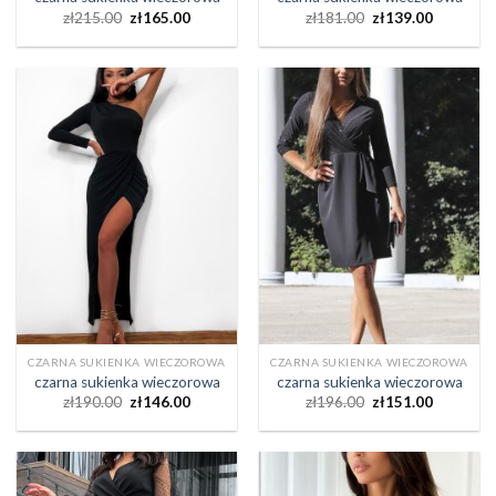
zł
215.00
zł
165.00
zł
181.00
zł
139.00
CZARNA SUKIENKA WIECZOROWA
CZARNA SUKIENKA WIECZOROWA
czarna sukienka wieczorowa
czarna sukienka wieczorowa
zł
190.00
zł
146.00
zł
196.00
zł
151.00