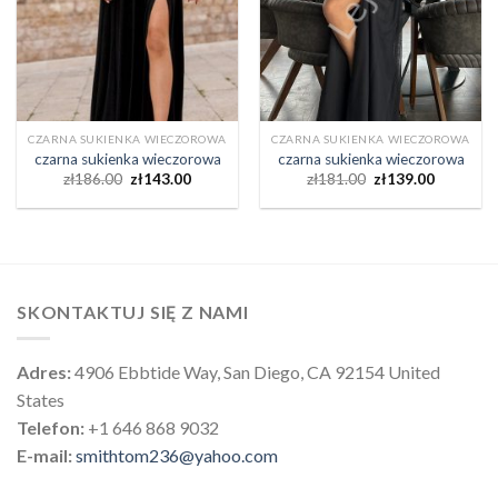
CZARNA SUKIENKA WIECZOROWA
CZARNA SUKIENKA WIECZOROWA
czarna sukienka wieczorowa
czarna sukienka wieczorowa
zł
186.00
zł
143.00
zł
181.00
zł
139.00
SKONTAKTUJ SIĘ Z NAMI
Adres:
4906 Ebbtide Way, San Diego, CA 92154 United
States
Telefon:
+1 646 868 9032
E-mail:
smithtom236@yahoo.com