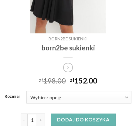
BORN2BE SUKIENKI
born2be sukienki
198.00
152.00
zł
zł
Rozmiar
ilość born2be sukienki
DODAJ DO KOSZYKA