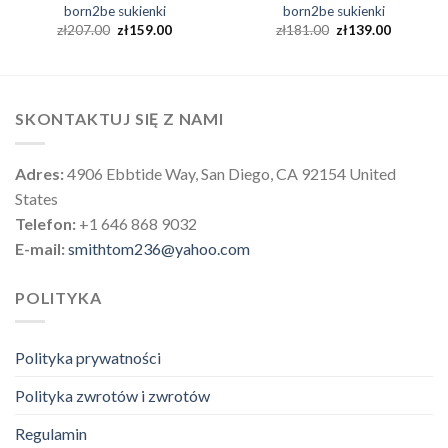
born2be sukienki
born2be sukienki
zł
207.00
zł
159.00
zł
181.00
zł
139.00
SKONTAKTUJ SIĘ Z NAMI
Adres:
4906 Ebbtide Way, San Diego, CA 92154 United
States
Telefon:
+1 646 868 9032
E-mail:
smithtom236@yahoo.com
POLITYKA
Polityka prywatności
Polityka zwrotów i zwrotów
Regulamin