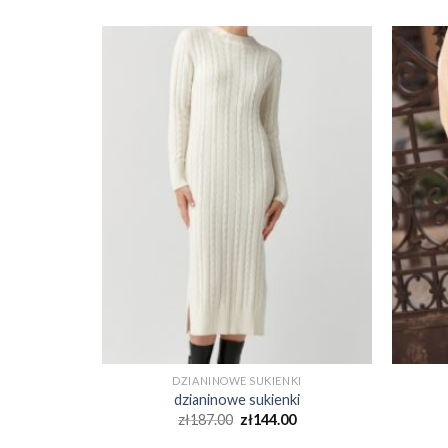
KI
DZIANINOWE SUKIENKI
ki
dzianinowe sukienki
0
zł
187.00
zł
144.00