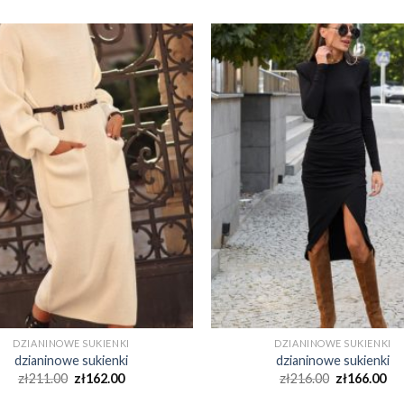
DZIANINOWE SUKIENKI
DZIANINOWE SUKIENKI
dzianinowe sukienki
dzianinowe sukienki
zł
211.00
zł
162.00
zł
216.00
zł
166.00