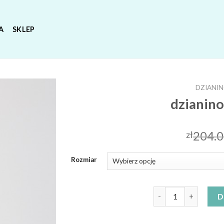
A
SKLEP
DZIANIN
dzianino
204.
zł
Rozmiar
ilość dzianinowe suk
D