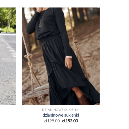
DZIANINOWE SUKIENKI
dzianinowe sukienki
zł
199.00
zł
153.00