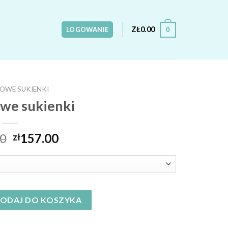
ZŁ
0.00
0
LOGOWANIE
OWE SUKIENKI
we sukienki
00
157.00
zł
ienki
ODAJ DO KOSZYKA