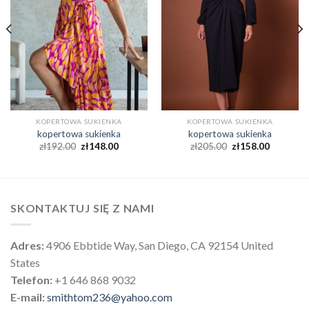
KOPERTOWA SUKIENKA
KOPERTOWA SUKIENKA
kopertowa sukienka
kopertowa sukienka
zł
192.00
zł
148.00
zł
205.00
zł
158.00
SKONTAKTUJ SIĘ Z NAMI
Adres:
4906 Ebbtide Way, San Diego, CA 92154 United
States
Telefon:
+1 646 868 9032
E-mail:
smithtom236@yahoo.com