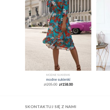
MODNE SUKIENKI
modne sukienki
0
zł
205.00
zł
158.00
SKONTAKTUJ SIĘ Z NAMI