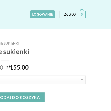
ZŁ
0.00
0
LOGOWANIE
E SUKIENKI
 sukienki
00
155.00
zł
ODAJ DO KOSZYKA