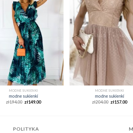
MODNE SUKIENKI
MODNE SUKIENKI
modne sukienki
modne sukienki
zł
194.00
zł
149.00
zł
204.00
zł
157.00
POLITYKA
M