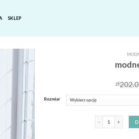
A
SKLEP
MODN
modne
202.
zł
Rozmiar
ilość modne sukienki
D