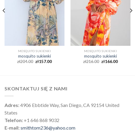
MOSQUITO SUKIENKI
MOSQUITO SUKIENKI
mosquito sukienki
mosquito sukienki
zł
204.00
zł
157.00
zł
216.00
zł
166.00
SKONTAKTUJ SIĘ Z NAMI
Adres:
4906 Ebbtide Way, San Diego, CA 92154 United
States
Telefon:
+1 646 868 9032
E-mail:
smithtom236@yahoo.com