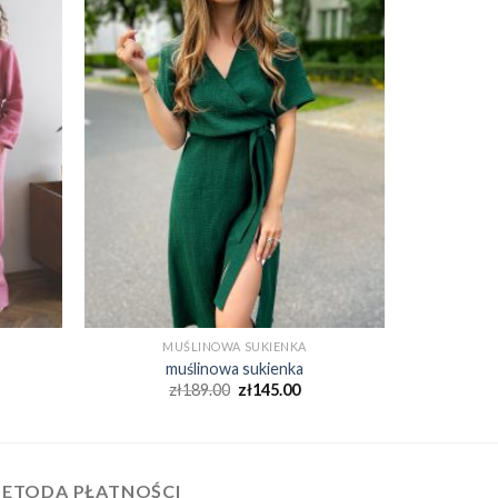
MUŚLINOWA SUKIENKA
muślinowa sukienka
zł
189.00
zł
145.00
ETODA PŁATNOŚCI