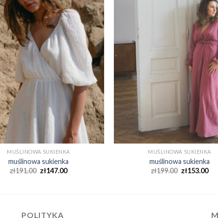
MUŚLINOWA SUKIENKA
MUŚLINOWA SUKIENKA
muślinowa sukienka
muślinowa sukienka
zł
191.00
zł
147.00
zł
199.00
zł
153.00
POLITYKA
M