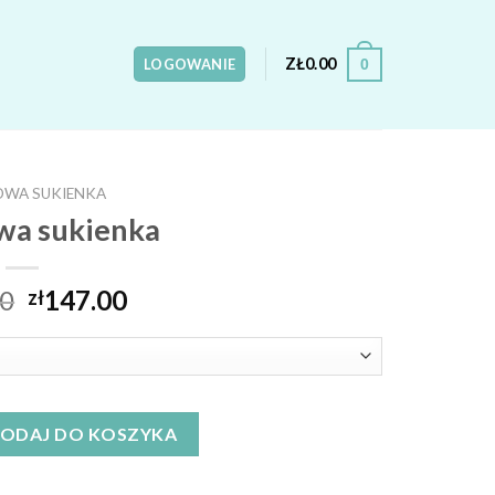
ZŁ
0.00
0
LOGOWANIE
OWA SUKIENKA
wa sukienka
00
147.00
zł
enka
ODAJ DO KOSZYKA