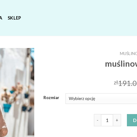
A
SKLEP
MUŚLIN
muślino
191.
zł
Rozmiar
ilość muślinowa suki
D