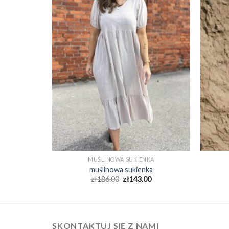
KA
MUŚLINOWA SUKIENKA
ka
muślinowa sukienka
0
zł
186.00
zł
143.00
SKONTAKTUJ SIĘ Z NAMI