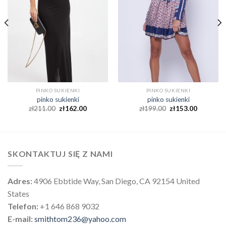
PINKO SUKIENKI
PINKO SUKIENKI
pinko sukienki
pinko sukienki
zł
211.00
zł
162.00
zł
199.00
zł
153.00
SKONTAKTUJ SIĘ Z NAMI
Adres:
4906 Ebbtide Way, San Diego, CA 92154 United
States
Telefon:
+1 646 868 9032
E-mail:
smithtom236@yahoo.com