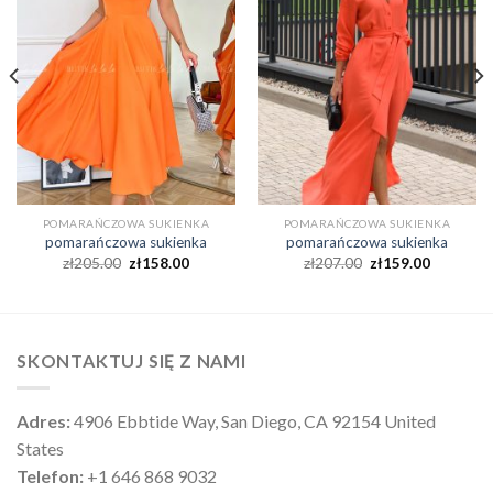
POMARAŃCZOWA SUKIENKA
POMARAŃCZOWA SUKIENKA
pomarańczowa sukienka
pomarańczowa sukienka
zł
205.00
zł
158.00
zł
207.00
zł
159.00
SKONTAKTUJ SIĘ Z NAMI
Adres:
4906 Ebbtide Way, San Diego, CA 92154 United
States
Telefon:
+1 646 868 9032