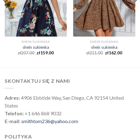
SHEIN SUKIENKA
SHEIN SUKIENKA
shein sukienka
shein sukienka
zł
207.00
zł
159.00
zł
211.00
zł
162.00
SKONTAKTUJ SIĘ Z NAMI
Adres:
4906 Ebbtide Way, San Diego, CA 92154 United
States
Telefon:
+1 646 868 9032
E-mail:
smithtom236@yahoo.com
POLITYKA