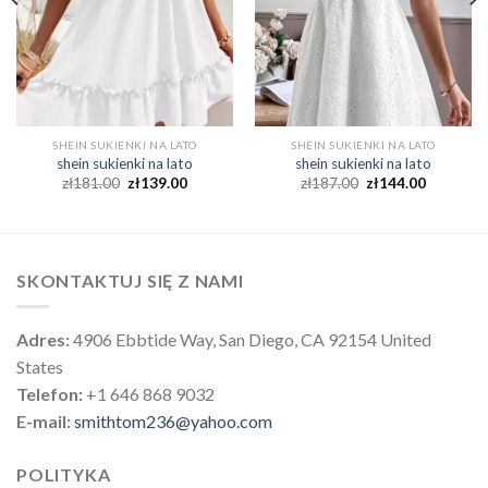
SHEIN SUKIENKI NA LATO
SHEIN SUKIENKI NA LATO
shein sukienki na lato
shein sukienki na lato
zł
181.00
zł
139.00
zł
187.00
zł
144.00
SKONTAKTUJ SIĘ Z NAMI
Adres:
4906 Ebbtide Way, San Diego, CA 92154 United
States
Telefon:
+1 646 868 9032
E-mail:
smithtom236@yahoo.com
POLITYKA