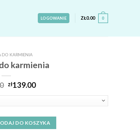
ZŁ
0.00
0
LOGOWANIE
 DO KARMIENIA
do karmienia
00
139.00
zł
rmienia
ODAJ DO KOSZYKA