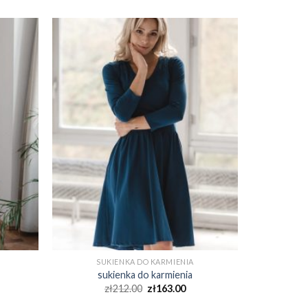
SUKIENKA DO KARMIENIA
sukienka do karmienia
zł
212.00
zł
163.00