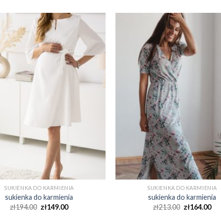
SUKIENKA DO KARMIENIA
SUKIENKA DO KARMIENIA
sukienka do karmienia
sukienka do karmienia
zł
194.00
zł
149.00
zł
213.00
zł
164.00