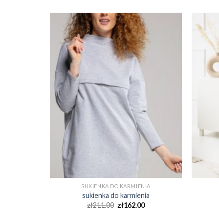
NIA
SUKIENKA DO KARMIENIA
nia
sukienka do karmienia
0
zł
211.00
zł
162.00