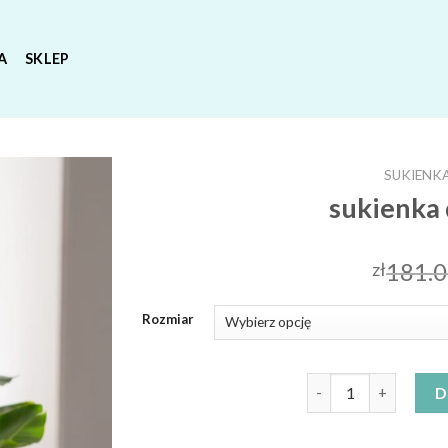
A
SKLEP
SUKIENKA
sukienka 
181.
zł
Rozmiar
ilość sukienka do ka
D