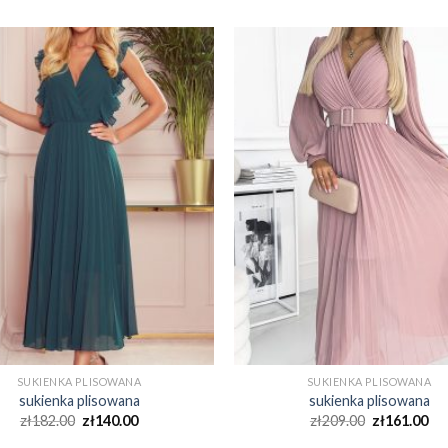
SUKIENKA PLISOWANA
SUKIENKA PLISOWANA
sukienka plisowana
sukienka plisowana
zł
182.00
zł
140.00
zł
209.00
zł
161.00