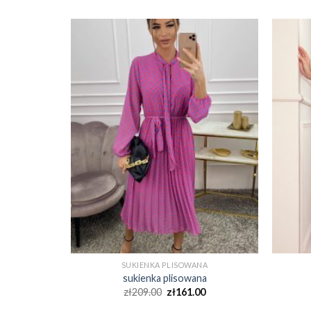
NA
SUKIENKA PLISOWANA
na
sukienka plisowana
0
zł
209.00
zł
161.00