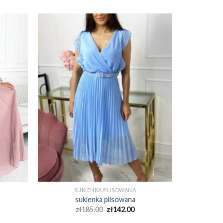
SUKIENKA PLISOWANA
sukienka plisowana
zł
185.00
zł
142.00