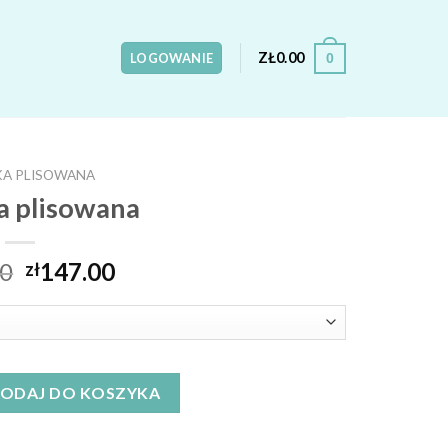
ZŁ
0.00
0
LOGOWANIE
KA PLISOWANA
a plisowana
00
147.00
zł
wana
ODAJ DO KOSZYKA