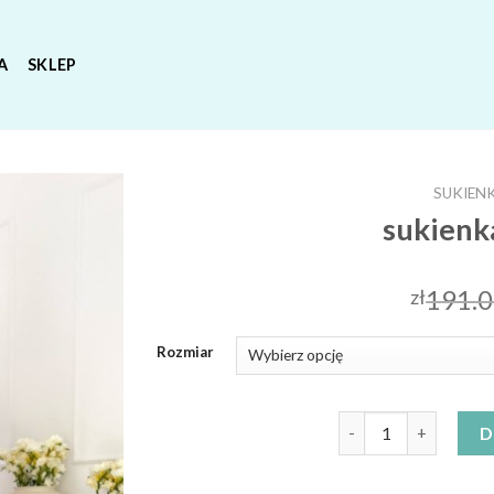
A
SKLEP
SUKIEN
sukienk
191.
zł
Rozmiar
ilość sukienka pliso
D