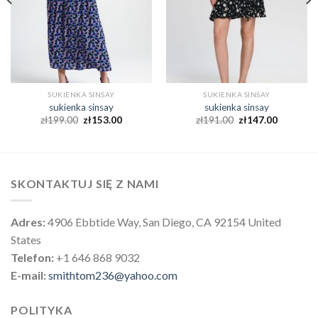
SUKIENKA SINSAY
SUKIENKA SINSAY
sukienka sinsay
sukienka sinsay
zł
199.00
zł
153.00
zł
191.00
zł
147.00
SKONTAKTUJ SIĘ Z NAMI
Adres:
4906 Ebbtide Way, San Diego, CA 92154 United
States
Telefon:
+1 646 868 9032
E-mail:
smithtom236@yahoo.com
POLITYKA