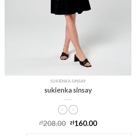
SUKIENKA SINSAY
sukienka sinsay
208.00
160.00
zł
zł