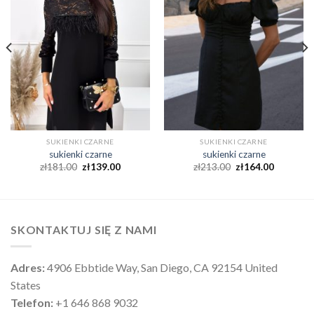
SUKIENKI CZARNE
SUKIENKI CZARNE
sukienki czarne
sukienki czarne
zł
181.00
zł
139.00
zł
213.00
zł
164.00
SKONTAKTUJ SIĘ Z NAMI
Adres:
4906 Ebbtide Way, San Diego, CA 92154 United
States
Telefon:
+1 646 868 9032