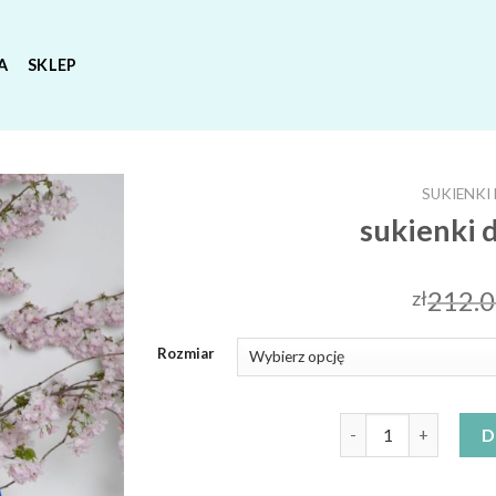
A
SKLEP
SUKIENKI
sukienki 
212.
zł
Rozmiar
ilość sukienki duże 
D