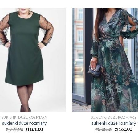
SUKIENKI DUŻE ROZMIARY
SUKIENKI DUŻE ROZMIARY
sukienki duże rozmiary
sukienki duże rozmiary
zł
209.00
zł
161.00
zł
208.00
zł
160.00