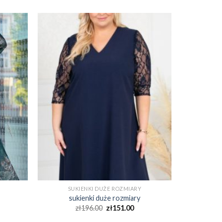
SUKIENKI DUŻE ROZMIARY
sukienki duże rozmiary
zł
196.00
zł
151.00