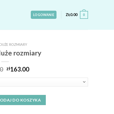
ZŁ
0.00
0
LOGOWANIE
 DUŻE ROZMIARY
duże rozmiary
00
163.00
zł
rozmiary
ODAJ DO KOSZYKA