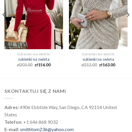
SUKIENKI NA SWIETA
SUKIENKI NA SWIETA
sukienki na swieta
sukienki na swieta
zł
203.00
zł
156.00
zł
212.00
zł
163.00
SKONTAKTUJ SIĘ Z NAMI
Adres:
4906 Ebbtide Way, San Diego, CA 92154 United
States
Telefon:
+1 646 868 9032
E-mail:
smithtom236@yahoo.com