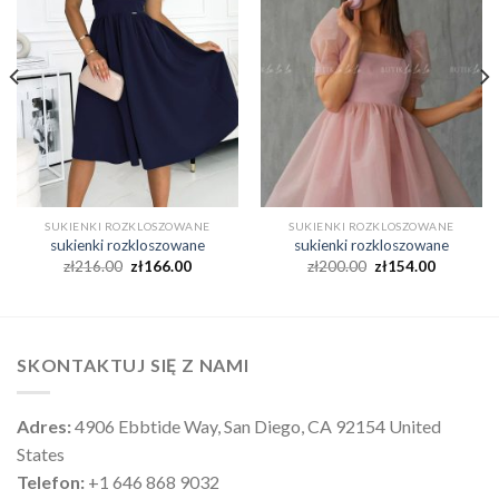
SUKIENKI ROZKLOSZOWANE
SUKIENKI ROZKLOSZOWANE
sukienki rozkloszowane
sukienki rozkloszowane
zł
216.00
zł
166.00
zł
200.00
zł
154.00
SKONTAKTUJ SIĘ Z NAMI
Adres:
4906 Ebbtide Way, San Diego, CA 92154 United
States
Telefon:
+1 646 868 9032