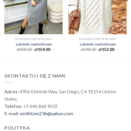
SUKIENKI SWETERKOWE
SUKIENKI SWETERKOWE
sukienki sweterkowe
sukienki sweterkowe
zł
200.00
zł
154.00
zł
198.00
zł
152.00
SKONTAKTUJ SIĘ Z NAMI
Adres:
4906 Ebbtide Way, San Diego, CA 92154 United
States
Telefon:
+1 646 868 9032
E-mail:
smithtom236@yahoo.com
POLITYKA