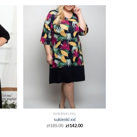
SUKIENKI XXL
sukienki xxl
zł
185.00
zł
142.00