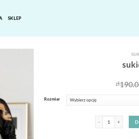
A
SKLEP
SUK
suki
190.
zł
Rozmiar
ilość sukienki xxl
D