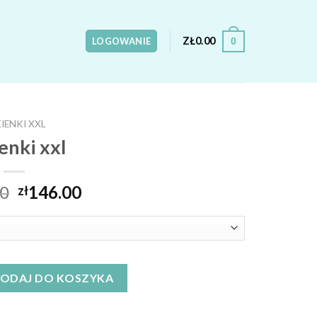
ZŁ
0.00
0
LOGOWANIE
IENKI XXL
enki xxl
00
146.00
zł
ODAJ DO KOSZYKA