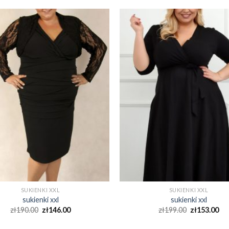
SUKIENKI XXL
SUKIENKI XXL
sukienki xxl
sukienki xxl
zł
190.00
zł
146.00
zł
199.00
zł
153.00