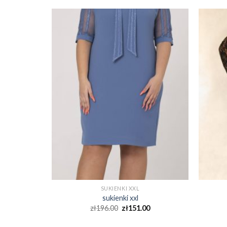
SUKIENKI XXL
sukienki xxl
0
zł
196.00
zł
151.00