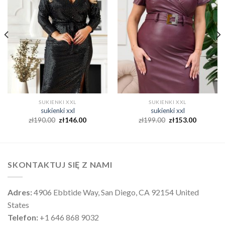
SUKIENKI XXL
SUKIENKI XXL
sukienki xxl
sukienki xxl
zł
190.00
zł
146.00
zł
199.00
zł
153.00
SKONTAKTUJ SIĘ Z NAMI
Adres:
4906 Ebbtide Way, San Diego, CA 92154 United
States
Telefon:
+1 646 868 9032