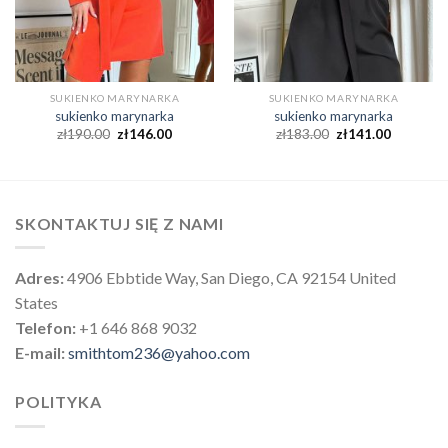
SUKIENKO MARYNARKA
SUKIENKO MARYNARKA
sukienko marynarka
sukienko marynarka
zł
190.00
zł
146.00
zł
183.00
zł
141.00
SKONTAKTUJ SIĘ Z NAMI
Adres:
4906 Ebbtide Way, San Diego, CA 92154 United
States
Telefon:
+1 646 868 9032
E-mail:
smithtom236@yahoo.com
POLITYKA