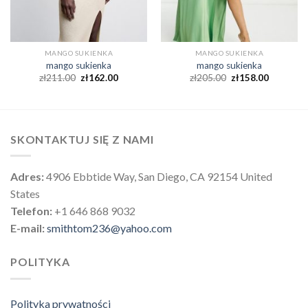
MANGO SUKIENKA
MANGO SUKIENKA
mango sukienka
mango sukienka
zł
211.00
zł
162.00
zł
205.00
zł
158.00
SKONTAKTUJ SIĘ Z NAMI
Adres:
4906 Ebbtide Way, San Diego, CA 92154 United
States
Telefon:
+1 646 868 9032
E-mail:
smithtom236@yahoo.com
POLITYKA
Polityka prywatności