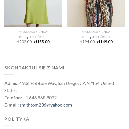
MANGO SUKIENKA
MANGO SUKIENKA
mango sukienka
mango sukienka
zł
202.00
zł
155.00
zł
194.00
zł
149.00
SKONTAKTUJ SIĘ Z NAMI
Adres:
4906 Ebbtide Way, San Diego, CA 92154 United
States
Telefon:
+1 646 868 9032
E-mail:
smithtom236@yahoo.com
POLITYKA