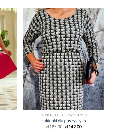
SUKIENKI DLA PUSZYSTYCH
sukienki dla puszystych
zł
185.00
zł
142.00