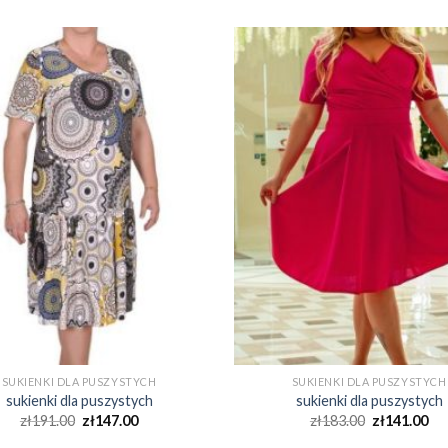
SUKIENKI DLA PUSZYSTYCH
SUKIENKI DLA PUSZYSTYCH
sukienki dla puszystych
sukienki dla puszystych
zł
191.00
zł
147.00
zł
183.00
zł
141.00