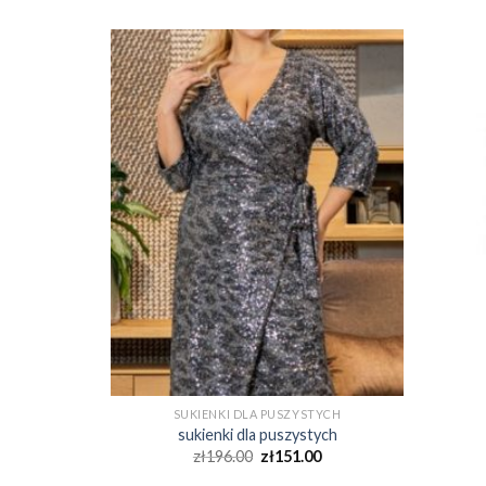
TYCH
SUKIENKI DLA PUSZYSTYCH
tych
sukienki dla puszystych
0
zł
196.00
zł
151.00