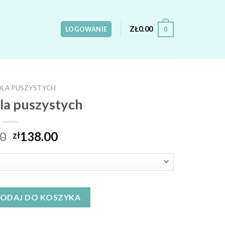
ZŁ
0.00
0
LOGOWANIE
DLA PUSZYSTYCH
dla puszystych
00
138.00
zł
szystych
ODAJ DO KOSZYKA