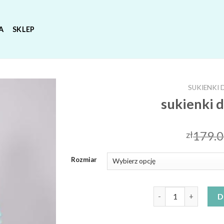
A
SKLEP
SUKIENKI 
sukienki 
179.
zł
Rozmiar
ilość sukienki dla pu
D