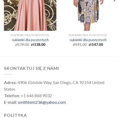
SUKIENKI DLA PUSZYSTYCH
SUKIENKI DLA PUSZYSTYCH
sukienki dla puszystych
sukienki dla puszystych
zł
179.00
zł
138.00
zł
191.00
zł
147.00
SKONTAKTUJ SIĘ Z NAMI
Adres:
4906 Ebbtide Way, San Diego, CA 92154 United
States
Telefon:
+1 646 868 9032
E-mail:
smithtom236@yahoo.com
POLITYKA