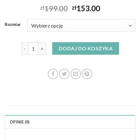
199.00
153.00
zł
zł
Rozmiar
ilość sukienki na wesele dla 50 latki
DODAJ DO KOSZYKA
OPINIE (0)