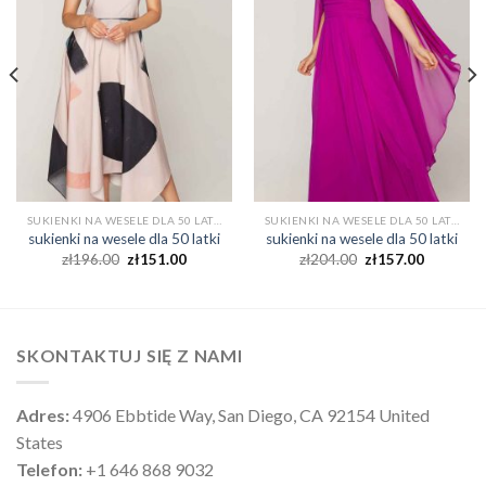
SUKIENKI NA WESELE DLA 50 LATKI
SUKIENKI NA WESELE DLA 50 LATKI
sukienki na wesele dla 50 latki
sukienki na wesele dla 50 latki
zł
196.00
zł
151.00
zł
204.00
zł
157.00
SKONTAKTUJ SIĘ Z NAMI
Adres:
4906 Ebbtide Way, San Diego, CA 92154 United
States
Telefon:
+1 646 868 9032