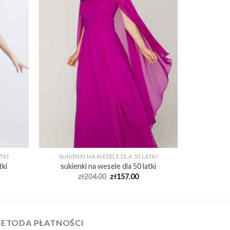
TKI
SUKIENKI NA WESELE DLA 50 LATKI
tki
sukienki na wesele dla 50 latki
zł
204.00
zł
157.00
ETODA PŁATNOŚCI