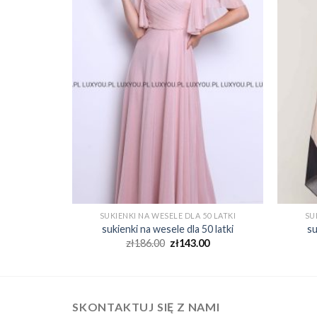
0 LATKI
SUKIENKI NA WESELE DLA 50 LATKI
SU
0 latki
sukienki na wesele dla 50 latki
su
0
zł
186.00
zł
143.00
SKONTAKTUJ SIĘ Z NAMI