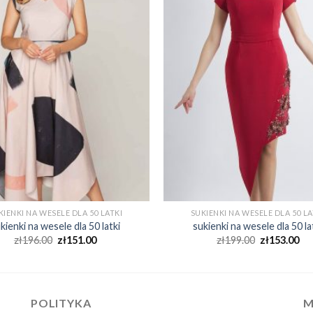
KIENKI NA WESELE DLA 50 LATKI
SUKIENKI NA WESELE DLA 50 LA
kienki na wesele dla 50 latki
sukienki na wesele dla 50 la
zł
196.00
zł
151.00
zł
199.00
zł
153.00
POLITYKA
M