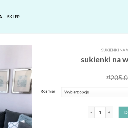
A
SKLEP
SUKIENKI NA 
sukienki na w
205.
zł
Rozmiar
ilość sukienki na wese
D