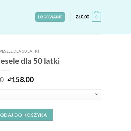
ZŁ
0.00
0
LOGOWANIE
WESELE DLA 50 LATKI
esele dla 50 latki
00
158.00
zł
le dla 50 latki
ODAJ DO KOSZYKA